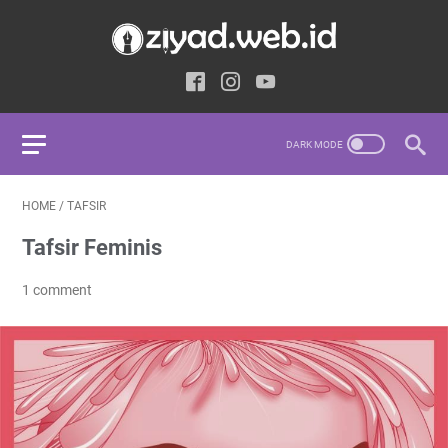
HOME
/
TAFSIR
Tafsir Feminis
1 comment