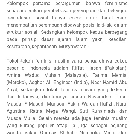
Kelompok pertama berargumen bahwa feminisme
sebagai gerakan pembebasan perempuan dari belenggu
penindasan sosial hanya cocok untuk barat yang
menempatkan perempuan dibawah posisi laki-laki dalam
struktur sosial. Sedangkan kelompok kedua berpegang
pada prinsip dasar ajaran Islam yakni keadilan,
kesetaraan, kepantasan, Musyawarah.
Tokoh-tokoh feminis muslim yang pengaruhnya cukup
besar di Indonesia adalah Riffat Hasan (Pakistan),
Amina Wadud Muhsin (Malaysia), Fatima Mernisi
(Maroko), Asghar Ali Engineer (India), Nasr Hamid Abu
Zayd, sedangkan tokoh feminis muslim yang terkenal
dari Indonesia, diantaranya adalah Nasaruddin Umar,
Masdar F Masudi, Mansour Fakih, Wardah Hafizh, Nurul
Agustina, Ratna Mega Wangi, Suti Ruhainiada dan
Musda Mulia. Selain mereka ada juga feminis muslim
yang kurang populer tetapi ia juga sebagai pejuang
wanita yakni Quraisy Shihab, Nurcholis Majid dan