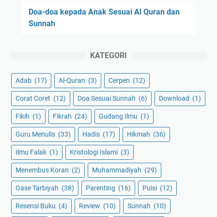
Doa-doa kepada Anak Sesuai Al Quran dan
Sunnah
KATEGORI
Adab
(17)
Al-Quran
(3)
Cerpen
(12)
Corat Coret
(12)
Doa Sesuai Sunnah
(6)
Download
(1)
Fikih
(1)
Fikrah
(24)
Gudang Ilmu
(1)
Guru Menulis
(33)
Hadis
(17)
Hikmah
(36)
Ilmu Falak
(1)
Kristologi Islami
(3)
Menembus Koran
(2)
Muhammadiyah
(29)
Oase Tarbiyah
(38)
Parenting
(16)
Puisi
(12)
Resensi Buku
(4)
Review
(10)
Sunnah
(10)