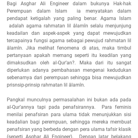
Bagi Asghar Ali Engineer dalam bukunya Hak-hak
Perempuan dalam Islam ia menyatakan dalam
pendapat ketigalah yang paling benar. Agama Islam
adalah agama rahmatan lil âlamîn selalu menjunjung
keadailan dan aspek-aspek yang dapat mewujudkan
tercapainya fungsi agama sebagai pewujud rahmatan lil
âlamîn. Jika melihat fenomena di atas, maka timbul
pertanyaan apakah memang seperti itu keadilan yang
dimaksudkan oleh al-Qur’an?. Maka dari itu sangat
diperlukan adanya pembahasan mengenai kedudukan
sebenarnya dari perempuan sehingga bisa mewujudkan
prisnsip-prinsip rahmatan lil âlamîn.
Pangkal munculnya permasalahan ini bukan ada pada
al-Qur’annya tapi pada penafsirannya. Para feminis
menilai penafsiran para ulama tidak menunjukkan sisi
keadalian bagi perempuan, sehingga mereka membuat
penafsiran yang berbeda dengan pera ulama tafsir klasik
(seperti Asghar Ali Engineer). Dengan latar belakang