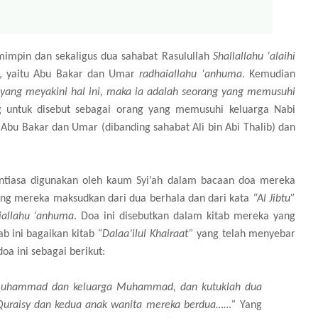
impin dan sekaligus dua sahabat Rasulullah
Shallallahu ‘alaihi
, yaitu Abu Bakar dan Umar
radhaiallahu ‘anhuma
. Kemudian
 yang meyakini hal ini, maka ia adalah seorang yang memusuhi
 untuk disebut sebagai orang yang memusuhi keluarga Nabi
 Abu Bakar dan Umar (dibanding sahabat Ali bin Abi Thalib) dan
nantiasa digunakan oleh kaum Syi’ah dalam bacaan doa mereka
ang mereka maksudkan dari dua berhala dan dari kata
“Al Jibtu”
iallahu ‘anhuma
. Doa ini disebutkan dalam kitab mereka yang
ab ini bagaikan kitab
“Dalaa’ilul Khairaat”
yang telah menyebar
oa ini sebagai berikut:
a Muhammad dan keluarga Muhammad, dan kutuklah dua
 Quraisy dan kedua anak wanita mereka berdua……”
Yang