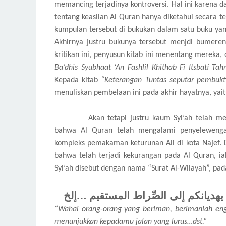
memancing terjadinya kontroversi. Hal ini karena
tentang keaslian Al Quran hanya diketahui secara t
kumpulan tersebut di bukukan dalam satu buku ya
Akhirnya justru bukunya tersebut menjdi bumere
kritikan ini, penyusun kitab ini menentang mereka, 
Ba’dhis Syubhaat ‘An Fashlil Khithab Fi Itsbati Tah
Kepada kitab
“Keterangan Tuntas seputar pembukt
menuliskan pembelaan ini pada akhir hayatnya, yait
Akan tetapi justru kaum Syi’ah telah 
bahwa Al Quran telah mengalami penyelewenga
kompleks pemakaman keturunan Ali di kota Najef. Da
bahwa telah terjadi kekurangan pada Al Quran, ia
Syi’ah disebut dengan nama “Surat Al-Wilayah”, pada
 يهديانكم إلى الصِّراط
المستقيم …إلخ
“Wahai orang-orang yang beriman, berimanlah eng
menunjukkan kepadamu jalan yang lurus…dst.”