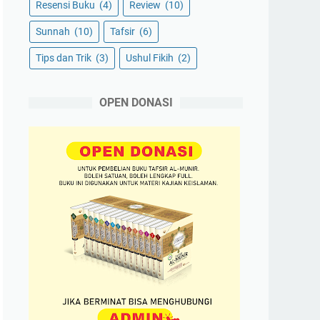
Resensi Buku
(4)
Review
(10)
Sunnah
(10)
Tafsir
(6)
Tips dan Trik
(3)
Ushul Fikih
(2)
OPEN DONASI