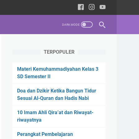
TERPOPULER
Materi Kemuhammadiyahan Kelas 3
SD Semester II
Doa dan Dzikir Ketika Bangun Tidur
Sesuai Al-Quran dan Hadis Nabi
10 Imam Ahli Qira’at dan Riwayat-
riwayatnya
Perangkat Pembelajaran