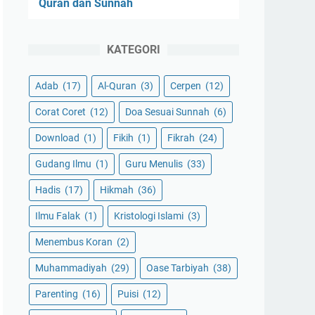
Quran dan Sunnah
KATEGORI
Adab
(17)
Al-Quran
(3)
Cerpen
(12)
Corat Coret
(12)
Doa Sesuai Sunnah
(6)
Download
(1)
Fikih
(1)
Fikrah
(24)
Gudang Ilmu
(1)
Guru Menulis
(33)
Hadis
(17)
Hikmah
(36)
Ilmu Falak
(1)
Kristologi Islami
(3)
Menembus Koran
(2)
Muhammadiyah
(29)
Oase Tarbiyah
(38)
Parenting
(16)
Puisi
(12)