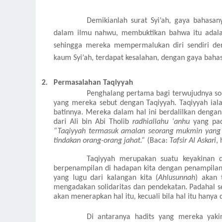
Demikianlah surat Syi’ah, gaya bahasany
dalam ilmu nahwu, membuktikan bahwa itu adalah
sehingga mereka mempermalukan diri sendiri den
kaum Syi’ah, terdapat kesalahan, dengan gaya bah
2.
Permasalahan Taqiyyah
Penghalang pertama bagi terwujudnya soli
yang mereka sebut dengan Taqiyyah.
Taqiyyah ial
batinnya. Mereka dalam hal ini berdalilkan dengan
dari Ali bin Abi Tholib
radhiallahu ‘anhu
yang pad
“Taqiyyah termasuk amalan seorang mukmin yang p
tindakan orang-orang jahat.”
(Baca:
Tafsir Al Askari
,
Taqiyyah merupakan suatu keyakinan
berpenampilan di hadapan kita dengan penampilan
yang lugu dari kalangan kita (
Ahlusunnah
) akan 
mengadakan solidaritas dan pendekatan. Padahal se
akan menerapkan hal itu, kecuali bila hal itu hanya 
Di antaranya hadits yang mereka ya