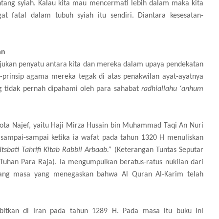
ntang syiah. Kalau kita mau mencermati lebih dalam maka kita
 fatal dalam tubuh syiah itu sendiri. Diantara kesesatan-
an
ujukan penyatu antara kita dan mereka dalam upaya pendekatan
ip-prinsip agama mereka tegak di atas penakwilan ayat-ayatnya
 tidak pernah dipahami oleh para sahabat
radhiallahu ‘anhum
ota Najef, yaitu Haji Mirza Husain bin Muhammad Taqi An Nuri
 sampai-sampai ketika ia wafat pada tahun 1320 H menuliskan
Itsbati Tahrifi Kitab Rabbil Arbaab.”
(Keterangan Tuntas Seputar
uhan Para Raja). Ia mengumpulkan beratus-ratus nukilan dari
njang masa yang menegaskan bahwa Al Quran Al-Karim telah
rbitkan di Iran pada tahun 1289 H. Pada masa itu buku ini