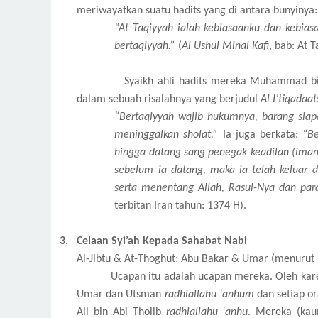
meriwayatkan suatu hadits yang di antara bunyinya:
“At Taqiyyah ialah kebiasaanku dan kebias
bertaqiyyah.”
(
Al Ushul Minal Kafi
, bab: At T
Syaikh ahli hadits mereka Muhammad bi
dalam sebuah risalahnya yang berjudul
Al I’tiqadaat
“Bertaqiyyah wajib hukumnya, barang sia
meninggalkan sholat.”
Ia juga berkata:
“Be
hingga datang sang penegak keadilan (ima
sebelum ia datang, maka ia telah keluar 
serta menentang Allah, Rasul-Nya dan pa
terbitan Iran tahun: 1374 H).
3.
Celaan Syi’ah Kepada Sahabat Nabi
Al-Jibtu & At-Thoghut: Abu Bakar & Umar (menurut 
Ucapan itu adalah ucapan mereka. Oleh kare
Umar dan Utsman
radhiallahu ‘anhum
dan setiap or
Ali bin Abi Tholib
radhiallahu ‘anhu
. Mereka (kau