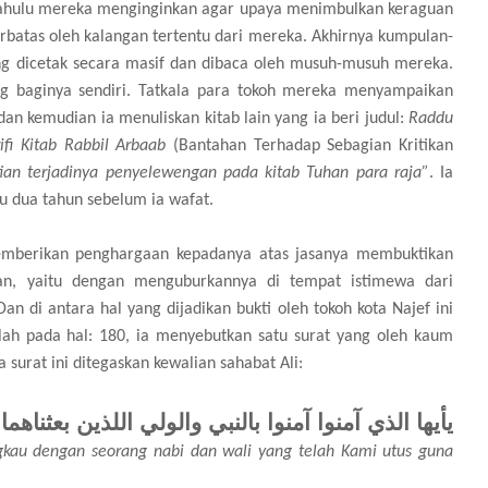
 dahulu mereka menginginkan agar upaya menimbulkan keraguan
erbatas oleh kalangan tertentu dari mereka. Akhirnya kumpulan-
ng dicetak secara masif dan dibaca oleh musuh-musuh mereka.
ng baginya sendiri. Tatkala para tokoh mereka menyampaikan
dan kemudian ia menuliskan kitab lain yang ia beri judul:
Raddu
rifi Kitab Rabbil Arbaab
(Bantahan Terhadap Sebagian Kritikan
ian terjadinya penyelewengan pada kitab Tuhan para raja”
. Ia
u dua tahun sebelum ia wafat.
memberikan penghargaan kepadanya atas jasanya membuktikan
n, yaitu dengan menguburkannya di tempat istimewa dari
n di antara hal yang dijadikan bukti oleh tokoh kota Najef ini
lah pada hal: 180, ia menyebutkan satu surat yang oleh kaum
 surat ini ditegaskan kewalian sahabat Ali:
يأيها الذي آمنوا آمنوا بالنبي والولي اللذين بعثناهما
kau dengan seorang nabi dan wali yang telah Kami utus guna