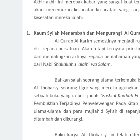
Akhir-akhir ini merebak kabar yang sangat kuat te
akan menemukan kecacatan-kecacatan yang sangat
kesesatan mereka ialah:
1.
Kaum Syi’ah Menambah dan Mengurangi Al Qur
Al-Quran Al-Karim semestinya menjadi r
diri kepada persatuan. Akan tetapi ternyata prins
dan memalingkan artinya kepada pemahaman yang
dari Nabi
Shallallahu ‘alaihi wa Salam.
Bahkan salah seorang ulama terkemuka k
At Thobarsy, seorang figur yang mereka agungkan
sebuah buku yang ia beri judul:
“Fashlul Khithab Fi 
Pembuktian Terjadinya Penyelewengan Pada Kitab T
ulama-ulama dan para mujtahid Syi’ah di sepa
ditambah dan dikurangi.
Buku karya At Thobarsy ini telah dite