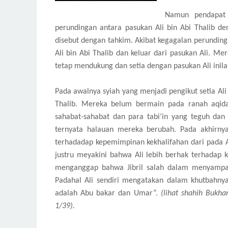
Namun pendapat 
perundingan antara pasukan Ali bin Abi Thalib de
disebut dengan tahkim. Akibat kegagalan perundin
Ali bin Abi Thalib dan keluar dari pasukan Ali. M
tetap mendukung dan setia dengan pasukan Ali inil
Pada awalnya syiah yang menjadi pengikut setia Ali b
Thalib. Mereka belum bermain pada ranah aqida
sahabat-sahabat dan para tabi’in yang teguh dan
ternyata halauan mereka berubah. Pada akhirny
terhadadap kepemimpinan kekhalifahan dari pada 
justru meyakini bahwa Ali lebih berhak terhadap k
menganggap bahwa Jibril salah dalam menyampa
Padahal Ali sendiri mengatakan dalam khutbahn
adalah Abu bakar dan Umar”.
(lihat shahih Bukh
1/39).