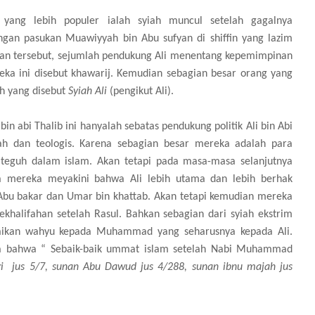
yang lebih populer ialah syiah muncul setelah gagalnya
ngan pasukan Muawiyyah bin Abu sufyan di shiffin yang lazim
gan tersebut, sejumlah pendukung Ali menentang kepemimpinan
ereka ini disebut khawarij. Kemudian sebagian besar orang yang
ah yang disebut
Syiah Ali
(pengikut Ali).
in abi Thalib ini hanyalah sebatas pendukung politik Ali bin Abi
h dan teologis. Karena sebagian besar mereka adalah para
 teguh dalam islam. Akan tetapi pada masa-masa selanjutnya
a mereka meyakini bahwa Ali lebih utama dan lebih berhak
Abu bakar dan Umar bin khattab. Akan tetapi kemudian mereka
ekhalifahan setelah Rasul. Bahkan sebagian dari syiah ekstrim
ikan wahyu kepada Muhammad yang seharusnya kepada Ali.
ya bahwa “ Sebaik-baik ummat islam setelah Nabi Muhammad
ari jus 5/7, sunan Abu Dawud jus 4/288, sunan ibnu majah jus