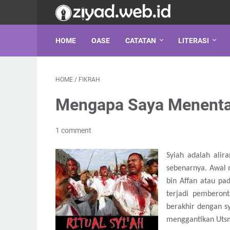
HOME
OASE
CATATAN
LITERASI
HOME
/
FIKRAH
Mengapa Saya Menenta
1 comment
Syiah adalah ali
sebenarnya. Awal 
bin Affan atau pa
terjadi pemberon
berakhir dengan sy
menggantikan Utsma