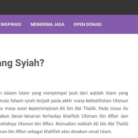
INSPIRASI
MENERIMA JASA
OPEN DONASI
ng Syiah?
ran dalam islam yang menyempal jauh dari aqidah islam yang
mula faham syiah terjadi pada akhir masa kekhalifahan Utsman
da masa awal kepemimpinan Ali bin Abi Thalib. Pada masa itu
takan besar-besaran terhadap khalifah Utsman bin Affan dan
ahidnya Utsman bin Affan. Kemudian naiklah Ali bin Abi Thalib
n bin Affan sebagai khalifah atas desakan umat islam.