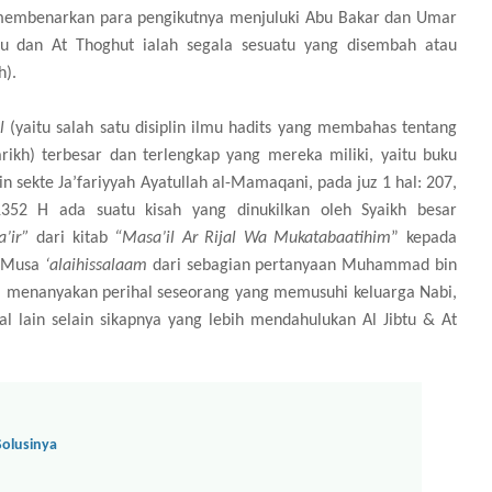
membenarkan para pengikutnya menjuluki Abu Bakar dan Umar
tu dan At Thoghut ialah segala sesuatu yang disembah atau
h).
l
(yaitu salah satu disiplin ilmu hadits yang membahas tentang
tarikh) terbesar dan terlengkap yang mereka miliki, yaitu buku
 sekte Ja’fariyyah Ayatullah al-Mamaqani, pada juz 1 hal: 207,
1352 H ada suatu kisah yang dinukilkan oleh Syaikh besar
a’ir”
dari kitab
“Masa’il Ar Rijal Wa Mukatabaatihim
” kepada
n Musa
‘alaihissalaam
dari sebagian pertanyaan Muhammad bin
anya menanyakan perihal seseorang yang memusuhi keluarga Nabi,
l lain selain sikapnya yang lebih mendahulukan Al Jibtu & At
Solusinya