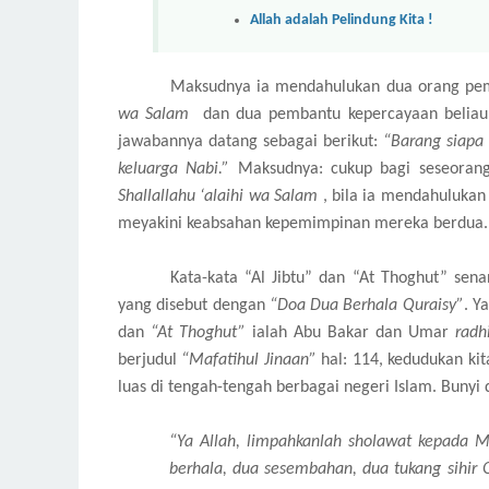
Allah adalah Pelindung Kita !
Maksudnya ia mendahulukan dua orang pem
wa Salam
dan dua pembantu kepercayaan beliau
jawabannya datang sebagai berikut:
“Barang siapa
keluarga Nabi.”
Maksudnya: cukup bagi seseorang
Shallallahu ‘alaihi wa Salam
, bila ia mendahulukan
meyakini keabsahan kepemimpinan mereka berdua.
Kata-kata “Al Jibtu” dan “At Thoghut” se
yang disebut dengan
“Doa Dua Berhala Quraisy”
. Y
dan
“At Thoghut”
ialah Abu Bakar dan Umar
radh
berjudul
“Mafatihul Jinaan”
hal: 114, kedudukan kit
luas di tengah-tengah berbagai negeri Islam. Bunyi d
“Ya Allah, limpahkanlah sholawat kepad
berhala, dua sesembahan, dua tukang sihir