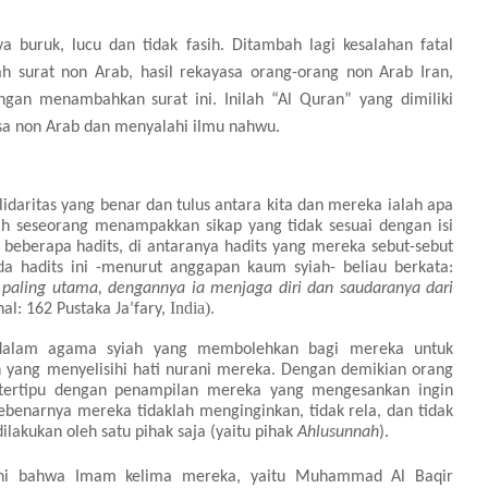
a buruk, lucu dan tidak fasih. Ditambah lagi kesalahan fatal
 surat non Arab, hasil rekayasa orang-orang non Arab Iran,
gan menambahkan surat ini. Inilah “Al Quran” yang dimiliki
asa non Arab dan menyalahi ilmu nahwu.
daritas yang benar dan tulus antara kita dan mereka ialah apa
ah seseorang menampakkan sikap yang tidak sesuai dengan isi
 beberapa hadits, di antaranya hadits yang mereka sebut-sebut
a hadits ini -menurut anggapan kaum syiah- beliau berkata:
aling utama, dengannya ia menjaga diri dan saudaranya dari
India).
 hal: 162 Pustaka Ja’fary,
 dalam agama syiah yang membolehkan bagi mereka untuk
 yang menyelisihi hati nurani mereka. Dengan demikian orang
tertipu dengan penampilan mereka yang mengesankan ingin
benarnya mereka tidaklah menginginkan, tidak rela, dan tidak
dilakukan oleh satu pihak saja (yaitu pihak
Ahlusunnah
).
kini bahwa Imam kelima mereka, yaitu Muhammad Al Baqir