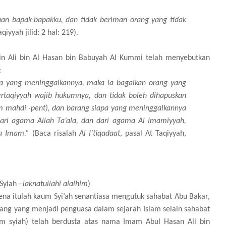
aan bapak-bapakku, dan tidak beriman orang yang tidak
aqiyyah jilid: 2 hal: 219).
n Ali bin Al Hasan bin Babuyah Al Kummi telah menyebutkan
:
pa yang meninggalkannya, maka ia bagaikan orang yang
rtaqiyyah wajib hukumnya, dan tidak boleh dihapuskan
m mahdi -pent), dan barang siapa yang meninggalkannya
dari agama Allah Ta’ala, dan dari agama Al Imamiyyah,
ra Imam.”
(Baca risalah
Al I’tiqadaat
, pasal At Taqiyyah,
Syiah –
laknatullahi alaihim
)
na itulah kaum Syi’ah senantiasa mengutuk sahabat Abu Bakar,
ang yang menjadi penguasa dalam sejarah Islam selain sahabat
m syiah) telah berdusta atas nama Imam Abul Hasan Ali bin