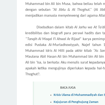
Muhammad bin Ali bin Musa, bahwa beliau telah 
dengan sebutan
“Al Jibtu & At Thoghut.”
(Al Jib
menjadikan manusia menyeleweng dari agama Alla
Disebutkan dalam kitab
Al Jarhu wa At Ta’di
kredibilitas dan biografi para perawi hadits dan 
“Tanqih Al Maqal Fi Ahwal Ar Rijaal”
karya pemimpin
edisi Pustaka Al-Murtadhowiyyah, Najef tahun 
Muhammad Idris Al Hilli pada akhir kitab
“As Sar
Maulana Abil Hasan Ali bin Muhammad bin Ali bi
Ali bin ‘Isa, ia berkata: Aku menulis surat kepad
apakah ketika mengujinya diperlukan kepada hal-ha
Thoghut?.
BACA JUGA
Krisis Ulama di Muhammadiyah dan 
Kejujuran di Penghujung Zaman