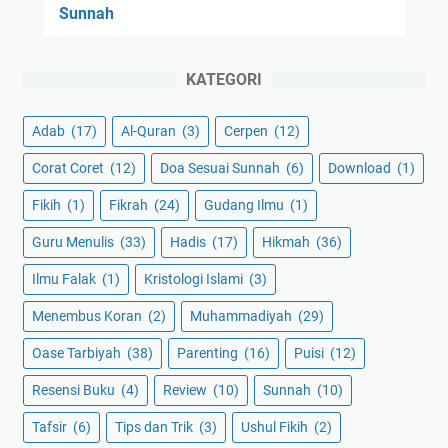
Sunnah
KATEGORI
Adab
(17)
Al-Quran
(3)
Cerpen
(12)
Corat Coret
(12)
Doa Sesuai Sunnah
(6)
Download
(1)
Fikih
(1)
Fikrah
(24)
Gudang Ilmu
(1)
Guru Menulis
(33)
Hadis
(17)
Hikmah
(36)
Ilmu Falak
(1)
Kristologi Islami
(3)
Menembus Koran
(2)
Muhammadiyah
(29)
Oase Tarbiyah
(38)
Parenting
(16)
Puisi
(12)
Resensi Buku
(4)
Review
(10)
Sunnah
(10)
Tafsir
(6)
Tips dan Trik
(3)
Ushul Fikih
(2)